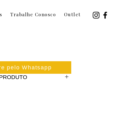
s
Trabalhe Conosco
Outlet
e pelo Whatsapp
 PRODUTO
kg por lado
 ergonômicas para 
da coluna
antitérmico, que regula a 
al. Dryfit® de secagem rápida. 
o de alta performance. Fibra 
xilia na descarga da carga 