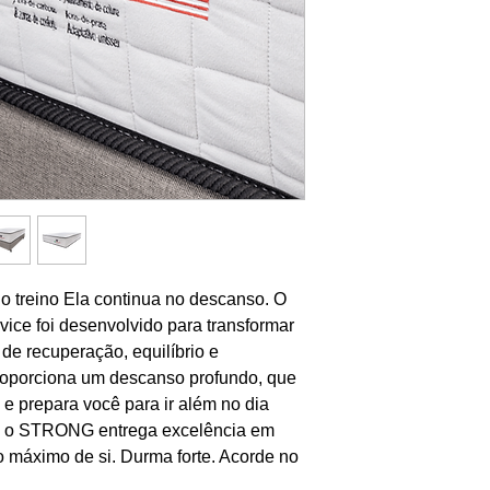
estática do corpo. 
natural). Tratament
antibactérias
Altura: 33 cm
Fabricado em toda
Solteiro: 0,88 x 1,
Solteirão: 0,96 x 2
Viúva: 1,28 x 1,38
Casal padrão: 1,38
Queen: 1.58 x 1.98
King Size: 1.93 x 2
o treino Ela continua no descanso. O 
e foi desenvolvido para transformar 
de recuperação, equilíbrio e 
proporciona um descanso profundo, que 
o e prepara você para ir além no dia 
o, o STRONG entrega excelência em 
 máximo de si. Durma forte. Acorde no 