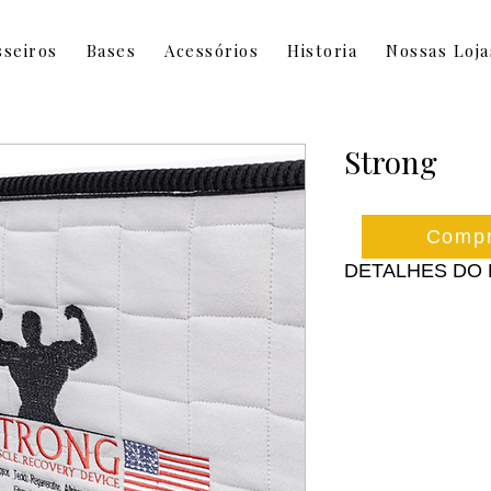
sseiros
Bases
Acessórios
Historia
Nossas Loja
Strong
Compr
DETALHES DO
Suporte:
 até 300 
Conforto:
 8 zonas
alinhamento total 
Tecido:
 Coolmax® 
temperatura corpor
Tecido regenerativ
de Carbono, que au