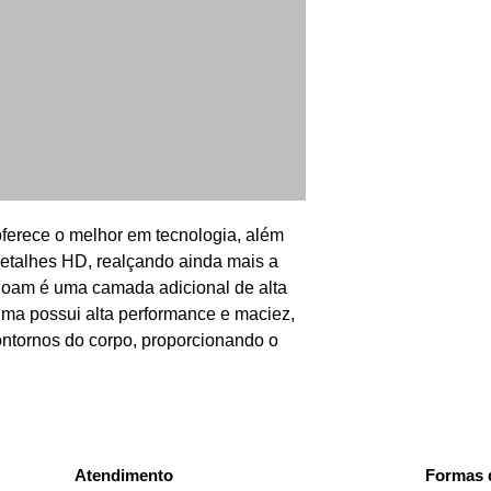
Tratamento: Antiáca
antifungos, antiasm
e Purotex.
Altura: 35 cm
Fabricado em toda
Solteiro: 0,88 x 1,
Solteirão: 0,96 x 2
Viúva: 1,28 x 1,38
Casal padrão: 1,38
ferece o melhor em tecnologia, além 
Queen: 1.58 x 1.98
detalhes HD, realçando ainda mais a 
King Size: 1.93 x 2
Foam é uma camada adicional de alta 
puma possui alta performance e maciez, 
ontornos do corpo, proporcionando o 
Atendimento
Formas 