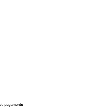
ro, antimofo, antialérgico, 
a, antibactérias, Íons de Prata 
s as medidas:
88
,03
 x 1,88
.03
de pagamento