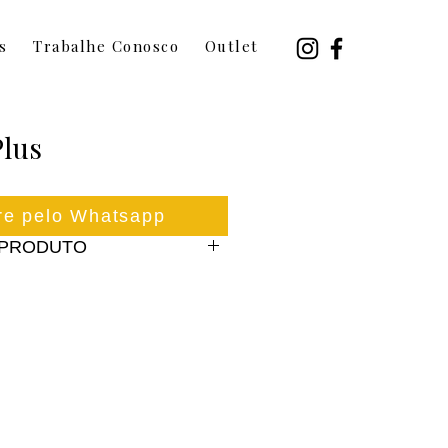
s
Trabalhe Conosco
Outlet
lus
e pelo Whatsapp
 PRODUTO
visco Gel D45, Látex Talalay 
anta de Algodão Orgânico e 
 Camelo
ejo Comfort Edge Double Coil 
a da Lava de altíssima 
el, lateral em Linho 