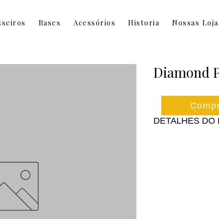
sseiros
Bases
Acessórios
Historia
Nossas Loja
Diamond P
Compr
DETALHES DO
Estofamento: Memo
Fibras Naturais: M
Manta de Pelo de
Tipo de Mola: Mol
25 cm
Tecido: Malha Belg
gramatura com Tenc