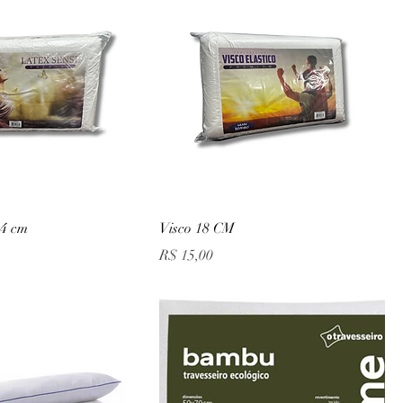
14 cm
Visco 18 CM
Preço
R$ 15,00