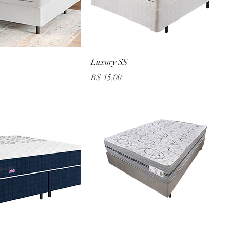
Luxury SS
Preço
R$ 15,00