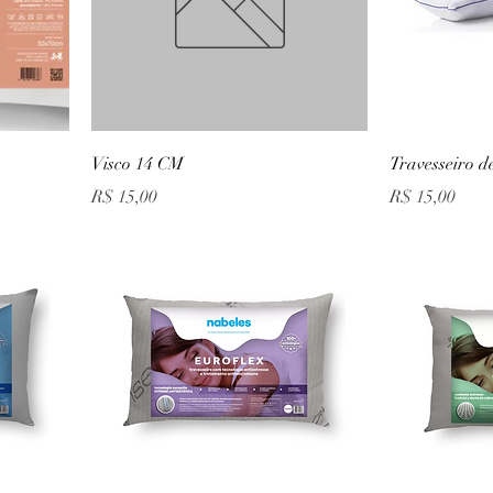
Visco 14 CM
Travesseiro d
Preço
Preço
R$ 15,00
R$ 15,00