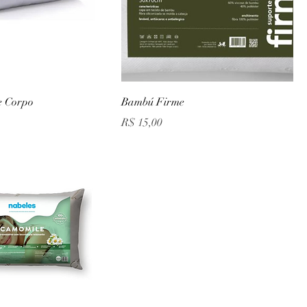
e Corpo
Bambú Firme
Preço
R$ 15,00