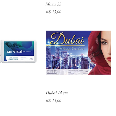
Maxx 33
Preço
R$ 15,00
Dubai 14 cm
Preço
R$ 15,00