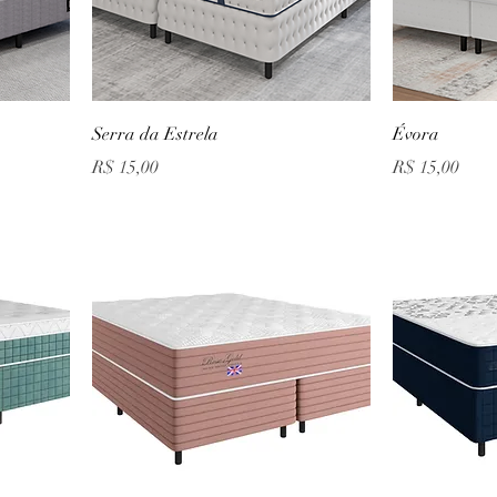
Serra da Estrela
Évora
Preço
Preço
R$ 15,00
R$ 15,00