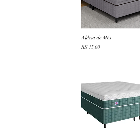
Aldeia de Mós
Preço
R$ 15,00