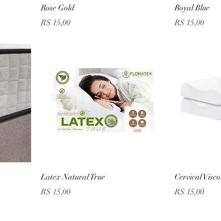
Rose Gold
Royal Blue
Preço
Preço
R$ 15,00
R$ 15,00
Latex Natural True
Cervical Visco
Preço
Preço
R$ 15,00
R$ 15,00