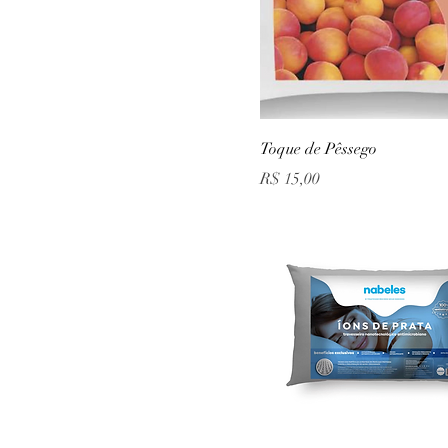
Toque de Pêssego
Preço
R$ 15,00