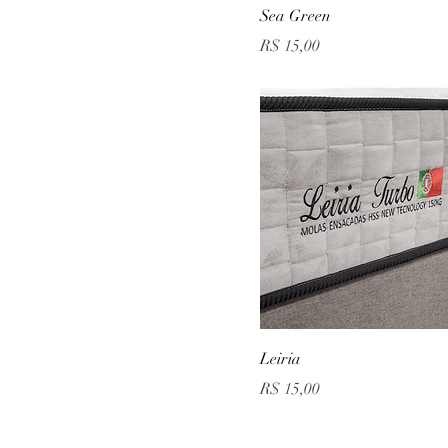
Sea Green
Preço
R$ 15,00
Leiria
Preço
R$ 15,00