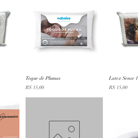
Toque de Plumas
Latex Sense 
Preço
Preço
R$ 15,00
R$ 15,00